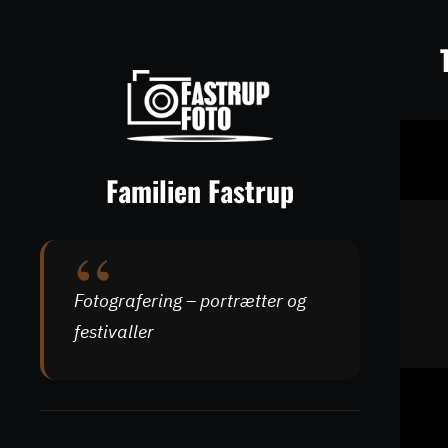
Spring
til
indhold
Familien Fastrup
Fotografering – portrætter og
festivaller